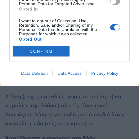
Personal Data for Targeted Advertising.
Opted In
Θέλεις να παρακολουθείς όλα τα νέα μας;
I want to opt-out of Collection, Use,
Retention, Sale, and/or Sharing of my
Personal Data that Is Unrelated with the
Ακολούθησέ μας
εδώ
!
Purposes for which it was collected.
Opted Out
CONFIRM
Συχνές ερωτήσεις που μας κάνεις και τι σου απαντάμε:
Ποιο νησί είναι καλύτερο για πολύ μικρά παιδιά
Data Deletion
Data Access
Privacy Policy
κάτω των 5 ετών;
Χάλκη (ρηχές παραλίες, χωρίς αυτοκίνητα) και
παραλίες της Ρόδου (Ιαλυσός, Τσαμπίκα).
Αποφύγετε Νίσυρο για πολύ μικρά παιδιά λόγω
ανωμαλίας εδάφους στον κρατήρα.
Χρειαζόμαστε αυτοκίνητο στη Ρόδο;