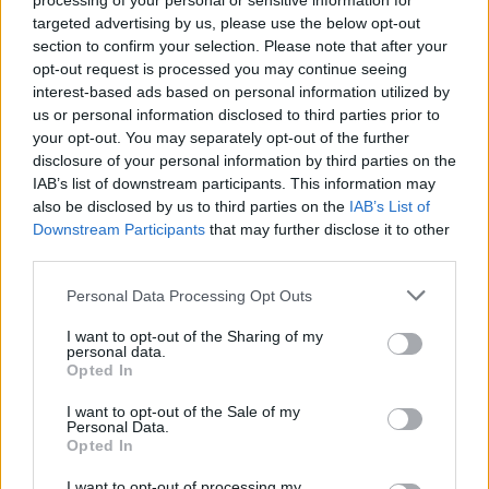
processing of your personal or sensitive information for
targeted advertising by us, please use the below opt-out
5 πράγματα που πρέπει να θυμάσαι
section to confirm your selection. Please note that after your
opt-out request is processed you may continue seeing
interest-based ads based on personal information utilized by
Η Ρόδος είναι η ιδανική βάση -- μεγάλο νησί
us or personal information disclosed to third parties prior to
με υποδομές, αφετηρία για 7 μονοήμερες.
your opt-out. You may separately opt-out of the further
Χάλκη και Τήλος είναι οι πιο κατάλληλες για
disclosure of your personal information by third parties on the
IAB’s list of downstream participants. This information may
μικρά παιδιά -- ρηχές παραλίες, χωρίς
also be disclosed by us to third parties on the
IAB’s List of
κυκλοφορία.
Downstream Participants
that may further disclose it to other
Νίσυρος και Κάλυμνος είναι ιδανικές για
third parties.
μεγαλύτερα παιδιά που θέλουν εμπειρία.
Personal Data Processing Opt Outs
Όλες οι μονοήμερες εκδρομές γίνονται από το
I want to opt-out of the Sharing of my
λιμάνι της Ρόδου με τη Dodekanisos
personal data.
Opted In
Seaways.
Κλείσε εκ των προτέρων online -- καλοκαίρι
I want to opt-out of the Sale of my
Personal Data.
τα πλοία γεμίζουν.
Opted In
I want to opt-out of processing my