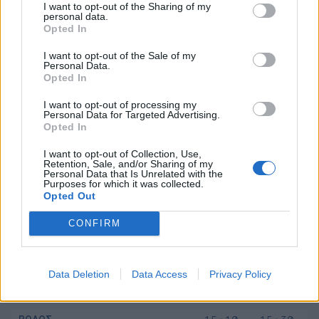
I want to opt-out of the Sharing of my
ΚΩΣ
13:55
14:00
personal data.
Opted In
ΚΑΛΥΜΝΟΣ
14:35
14:40
ΛΕΡΟΣ
15:25
15:30
I want to opt-out of the Sale of my
Personal Data.
ΛΕΙΨΟΙ
15:50
15:55
Opted In
ΠΑΤΜΟΣ
16:15
16:20
I want to opt-out of processing my
Personal Data for Targeted Advertising.
ΑΡΚΟΙ
16:40
16:45
Opted In
ΑΓΑΘΟΝΗΣΙ
17:15
17:20
I want to opt-out of Collection, Use,
ΠΥΘΑΓΟΡΕΙΟ
18:00
Retention, Sale, and/or Sharing of my
Personal Data that Is Unrelated with the
Purposes for which it was collected.
PANAGIA SKIADENI
Opted Out
ΛΙΜΑΝΙ
ΑΦΙΞΗ
ΑΝΑΧΩΡΗΣΗ
CONFIRM
ΡΟΔΟΣ
08:30
ΣΥΜΗ
09:55
10:15
Data Deletion
Data Access
Privacy Policy
ΡΟΔΟΣ
11:40
12:00
ΣΥΜΗ
13:25
13:45