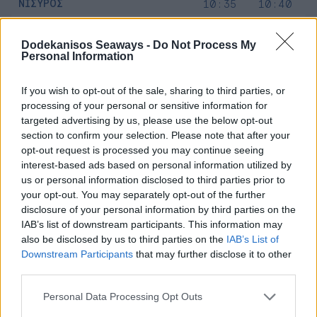
ΝΙΣΥΡΟΣ
10:35
10:40
ΚΩΣ
11:25
11:30
Dodekanisos Seaways -
Do Not Process My
ΛΕΡΟΣ
12:25
12:30
Personal Information
ΠΑΤΜΟΣ
13:10
13:15
ΛΕΡΟΣ
13:55
14:00
If you wish to opt-out of the sale, sharing to third parties, or
processing of your personal or sensitive information for
ΚΩΣ
14:55
15:00
targeted advertising by us, please use the below opt-out
ΝΙΣΥΡΟΣ
15:50
15:55
section to confirm your selection. Please note that after your
opt-out request is processed you may continue seeing
ΤΗΛΟΣ
16:35
16:40
interest-based ads based on personal information utilized by
ΧΑΛΚΗ
17:15
17:20
us or personal information disclosed to third parties prior to
ΡΟΔΟΣ
18:30
your opt-out. You may separately opt-out of the further
disclosure of your personal information by third parties on the
DODEKANISOS PRIDE
IAB’s list of downstream participants. This information may
also be disclosed by us to third parties on the
IAB’s List of
ΛΙΜΑΝΙ
ΑΦΙΞΗ
ΑΝΑΧΩΡΗΣΗ
Downstream Participants
that may further disclose it to other
ΡΟΔΟΣ
08:00
third parties.
ΚΩΣ
10:05
10:10
Personal Data Processing Opt Outs
ΑΣΤΥΠΑΛΑΙΑ
12:00
12:05