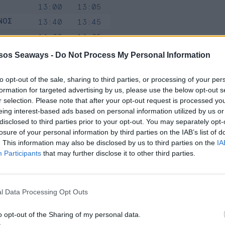
13:00
13:05
ΝΟΣ
13:40
13:45
14:30
14:35
Ι
14:55
15:00
sos Seaways -
Do Not Process My Personal Information
Σ
15:20
15:25
to opt-out of the sale, sharing to third parties, or processing of your per
ΡΥΚΟΣ
16:20
16:25
formation for targeted advertising by us, please use the below opt-out s
ΟΙ
16:45
16:50
r selection. Please note that after your opt-out request is processed y
eing interest-based ads based on personal information utilized by us or
ΟΡΕΙΟ
18:00
disclosed to third parties prior to your opt-out. You may separately opt-
losure of your personal information by third parties on the IAB’s list of
. This information may also be disclosed by us to third parties on the
IA
Participants
that may further disclose it to other third parties.
KANISOS PRIDE
PANAGIA SKIADENI
ARRIVAL
DEPARTURE
PORT
ARRIVAL
DE
l Data Processing Opt Outs
ΟΡΕΙΟ
ΡΟΔΟΣ
08:15
o opt-out of the Sharing of my personal data.
ΝΗΣΙ
ΣΥΜΗ
08:50
08:55
09:55