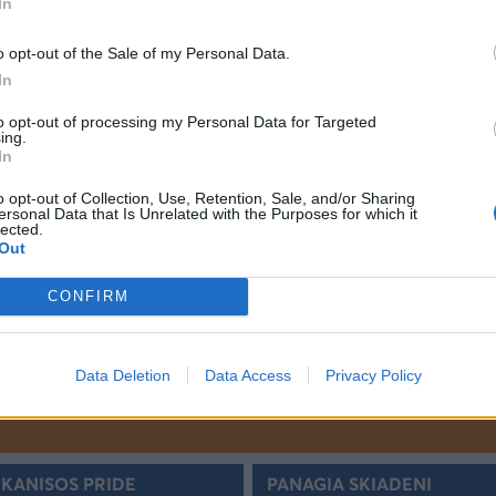
In
ΡΟΔΟΣ
09:25
09:30
11:40
Σ
ΣΥΜΗ
09:50
09:55
13:25
o opt-out of the Sale of my Personal Data.
In
Ι
ΡΟΔΟΣ
10:15
10:20
15:10
ΣΥΜΗ
10:40
10:45
16:55
to opt-out of processing my Personal Data for Targeted
ing.
ΝΟΣ
ΡΟΔΟΣ
11:30
11:35
18:30
In
12:10
12:15
o opt-out of Collection, Use, Retention, Sale, and/or Sharing
ersonal Data that Is Unrelated with the Purposes for which it
ΑΛΑΙΑ
14:05
14:10
lected.
Out
16:00
16:05
18:15
CONFIRM
Data Deletion
Data Access
Privacy Policy
KANISOS PRIDE
PANAGIA SKIADENI