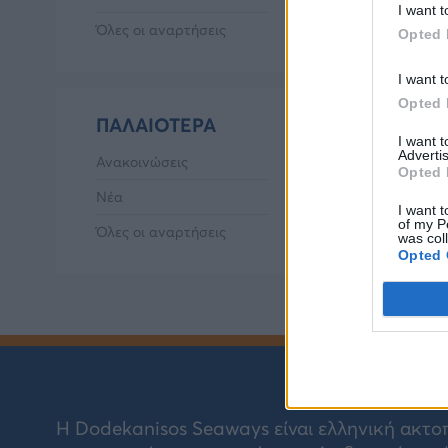
I want t
Όλες οι αναρτήσεις
Opted 
I want t
Opted 
ΠΑΛΑΙΌΤΕΡΑ
I want 
Advertis
Ανακοινώσεις
Opted 
Νέα
I want t
of my P
Όλες οι αναρτήσεις
was col
Opted 
Η Dodekanisos Seaways είναι ελληνική ακτοπ