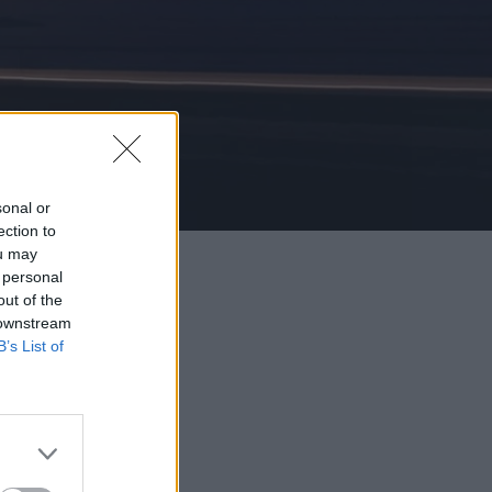
sonal or
ection to
ou may
 personal
out of the
 downstream
B’s List of