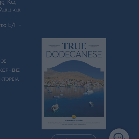
ς, Κω,
λαια και
το Ε/Γ -
ΓΟΣ
ΧΩΡΗΣΗΣ
ΑΚΤΟΡΕΙΑ