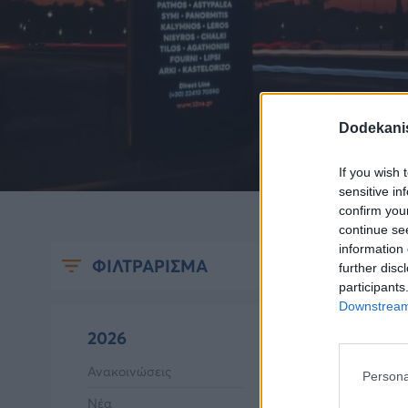
Dodekani
If you wish 
sensitive in
confirm you
continue se
information 
ΦΙΛΤΡΑΡΙΣΜΑ
further disc
participants
Downstream 
2026
Ανακοινώσεις
Persona
Νέα