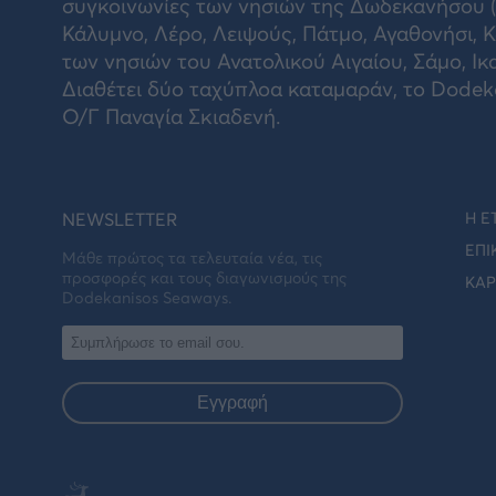
συγκοινωνίες των νησιών της Δωδεκανήσου (Ν
Κάλυμνο, Λέρο, Λειψούς, Πάτμο, Αγαθονήσι, Κ
των νησιών του Ανατολικού Αιγαίου, Σάμο, Ικ
Διαθέτει δύο ταχύπλοα καταμαράν, το Dodekan
Ο/Γ Παναγία Σκιαδενή.
NEWSLETTER
Η Ε
ΕΠΙ
Μάθε πρώτος τα τελευταία νέα, τις
προσφορές και τους διαγωνισμούς της
ΚΑΡ
Dodekanisos Seaways.
Εγγραφή