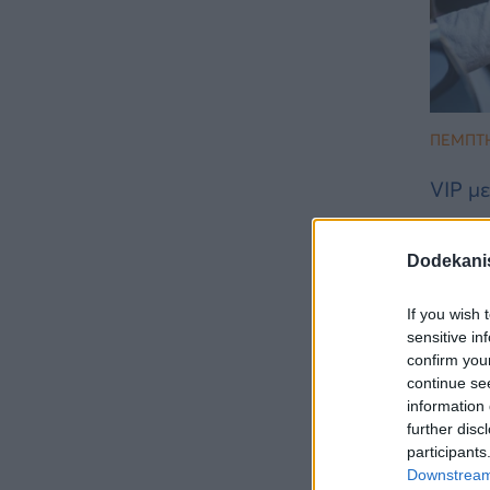
ΠΈΜΠΤΗ
VIP μ
Dodekani
Δια
If you wish 
sensitive in
confirm you
continue se
information 
further disc
participants
Downstream 