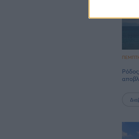
ΠΈΜΠΤΗ,
Ρόδος
αποβλ
Δια