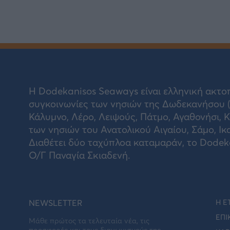
Η Dodekanisos Seaways είναι ελληνική ακτοπ
συγκοινωνίες των νησιών της Δωδεκανήσου (Ν
Κάλυμνο, Λέρο, Λειψούς, Πάτμο, Αγαθονήσι, Κ
των νησιών του Ανατολικού Αιγαίου, Σάμο, Ικ
Διαθέτει δύο ταχύπλοα καταμαράν, το Dodekan
Ο/Γ Παναγία Σκιαδενή.
NEWSLETTER
Η Ε
ΕΠΙ
Μάθε πρώτος τα τελευταία νέα, τις
προσφορές και τους διαγωνισμούς της