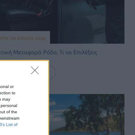
ΤΗ, 09 ΙΟΥΛΊΟΥ 2026
ωτική Μεταφορά Ρόδο; Τι να Επιλέξεις
Διαβάστε Περισσότερα
sonal or
ection to
ou may
 personal
out of the
 downstream
B’s List of