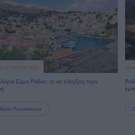
, 07 ΙΟΥΝΊΟΥ 2026
ΤΕΤΆ
όγια Σύμη Ρόδος: τι να ελέγξεις πριν
Ρόδ
ις
εμπ
βάστε Περισσότερα