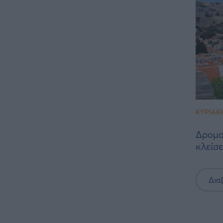
ΚΥΡΙΑΚΉ
Δρομολ
κλείσε
Δια