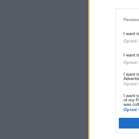
Persona
I want t
Opted 
ΤΡΊΤΗ, 
I want t
Διακοπ
Opted 
αποφύ
I want 
Advertis
Opted 
Δια
I want t
of my P
was col
Opted 