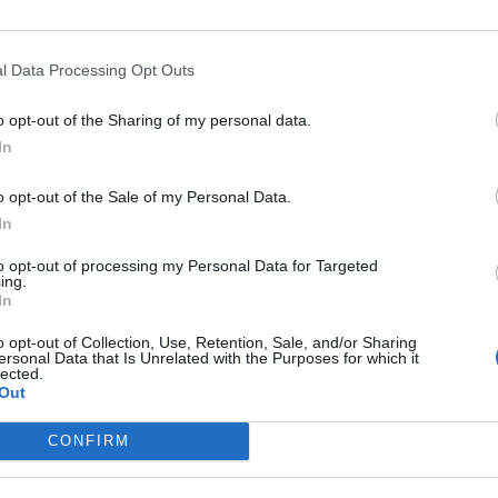
l Data Processing Opt Outs
o opt-out of the Sharing of my personal data.
In
07 ΙΟΥΛΊΟΥ 2026
ΠΈΜΠ
o opt-out of the Sale of my Personal Data.
ές με παιδιά σε νησί - Πού να πας, τι να
Νησ
In
γεις
που
to opt-out of processing my Personal Data for Targeted
ing.
In
βάστε Περισσότερα
o opt-out of Collection, Use, Retention, Sale, and/or Sharing
ersonal Data that Is Unrelated with the Purposes for which it
lected.
Out
CONFIRM