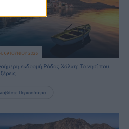
Η, 09 ΙΟΥΝΊΟΥ 2026
οήμερη εκδρομή Ρόδος Χάλκη: Το νησί που
 ξέρεις
Διαβάστε Περισσότερα