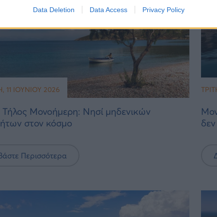
Data Deletion
Data Access
Privacy Policy
 11 ΙΟΥΝΊΟΥ 2026
ΤΡΊΤ
 Τήλος Μονοήμερη: Νησί μηδενικών
Μον
ήτων στον κόσμο
δεν
βάστε Περισσότερα