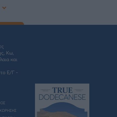
ες
ς, Κω,
λαια και
το Ε/Γ -
ΓΟΣ
ΧΩΡΗΣΗΣ